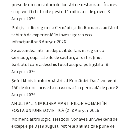
prevede un nou volum de lucrări de restaurare. În acest
scop vor fi cheltuite peste 11 milioane de grivne
8
Август 2026
Polițiștii din regiunea Cernăuți și din România au făcut
schimb de experiență în investigarea eco-
infracțiunilor
8 Август 2026
Se ascundea într-un depozit de fân: în regiunea
Cernăuți, după 11 zile de căutări, a fost reținut
bărbatul care a deschis focul asupra polițiștilor
8
Август 2026
Șeful Ministerului Apărării al României: Dacă vor veni
150 de drone, aceasta nu va mai fi o perioadă de pace
8
Август 2026
ANUL 1942. NIMICIREA MARTIRILOR ROMÂNI ÎN
FOSTA UNIUNE SOVIETICĂ (X)
8 Август 2026
Moment astrologic. Trei zodii vor avea un weekend de
excepție pe 8 și 9 august. Astrele anunță zile pline de