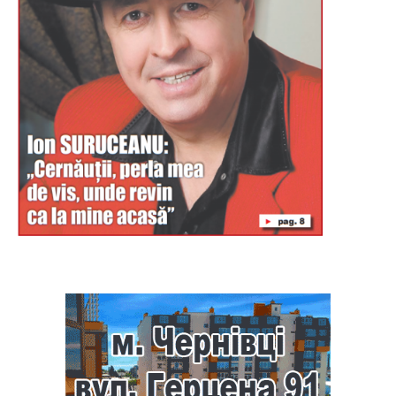
Буковина