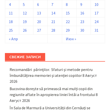
4
5
6
7
8
9
10
11
12
13
14
15
16
17
18
19
20
21
22
23
24
25
26
27
28
29
30
31
« Апр
Июн »
СВЕЖИЕ ЗАПИСИ
Recomandări părinţilor. Sfaturi și metode pentru
îmbunătățirea memoriei și atenției copiilor
8 Август
2026
Bucovina dorește să primească mai mulți copii din
regiunile aflate în apropierea liniei întâi a frontului
8
Август 2026
În Sala de Marmură a Universității din Cernăuți se