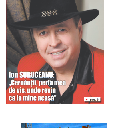
Буковина