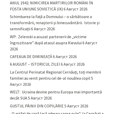
ANUL 1942. NIMICIREA MARTIRILOR ROMÂNI ÎN
FOSTA UNIUNE SOVIETICĂ (IX)
6 Август 2026
Schimbarea la Față a Domnului – o sărbătoare a
transformării, renașterii și binecuvântării. Istorie și
semnificații
6 Август 2026
WP: Zelenski a acuzat partenerii de „victime
îngrozitoare” după atacul asupra Kievului
6 Август
2026
CAFEAUA DE DIMINEAȚĂ
6 Август 2026
6 AUGUST – ISTORICUL ZILEI
6 Август 2026
La Centrul Perinatal Regional Cernăuți, toți membrii
familiei au venit pentru cel de-al nouălea copil
5
Август 2026
WELT: Ucraina devine pentru Europa mai importantă
decât SUA
5 Август 2026
GUSTUL PÂINII DIN COPILĂRIE
5 Август 2026
„O astfel de rană lasă adesea șanse nule”: la Cernăuți a