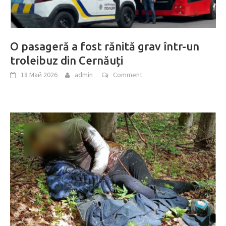
O pasageră a fost rănită grav într-un
troleibuz din Cernăuți
18 Май 2026
admin
Comment