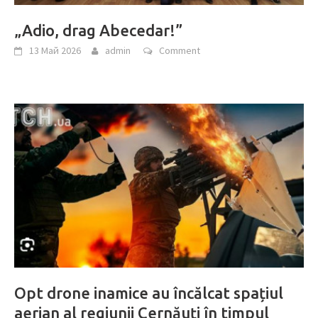
„Adio, drag Abecedar!”
13 Май 2026
admin
Comment
Opt drone inamice au încălcat spațiul
aerian al regiunii Cernăuți în timpul