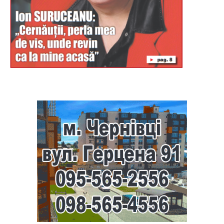
Буковина