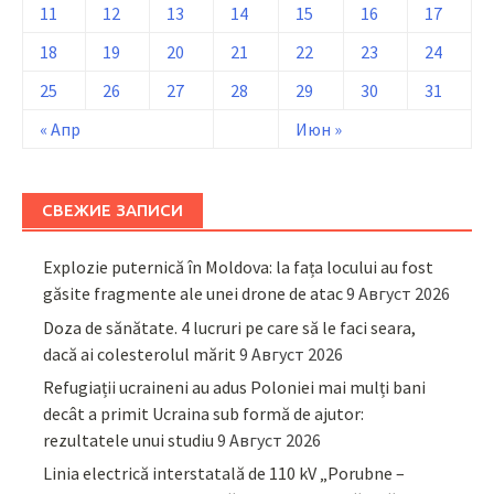
11
12
13
14
15
16
17
18
19
20
21
22
23
24
25
26
27
28
29
30
31
« Апр
Июн »
СВЕЖИЕ ЗАПИСИ
Explozie puternică în Moldova: la fața locului au fost
găsite fragmente ale unei drone de atac
9 Август 2026
Doza de sănătate. 4 lucruri pe care să le faci seara,
dacă ai colesterolul mărit
9 Август 2026
Refugiații ucraineni au adus Poloniei mai mulți bani
decât a primit Ucraina sub formă de ajutor:
rezultatele unui studiu
9 Август 2026
Linia electrică interstatală de 110 kV „Porubne –