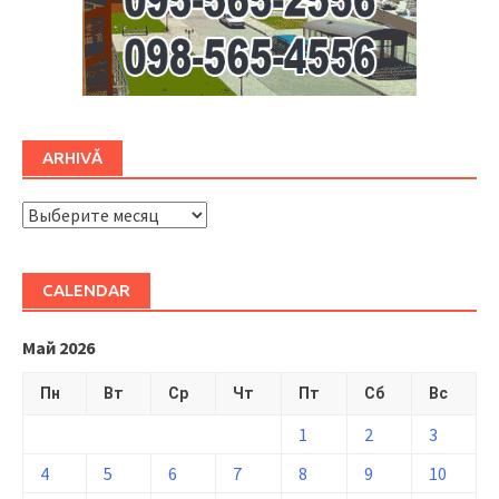
ARHIVĂ
ARHIVĂ
CALENDAR
Май 2026
Пн
Вт
Ср
Чт
Пт
Сб
Вс
1
2
3
4
5
6
7
8
9
10