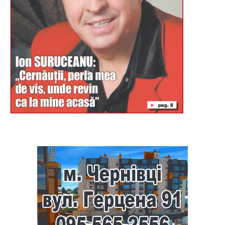
Буковина