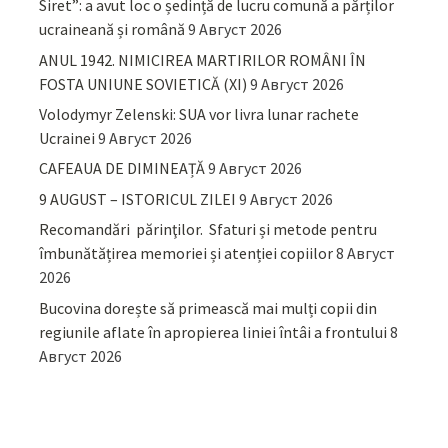
Siret”: a avut loc o ședință de lucru comună a părților
ucraineană și română
9 Август 2026
ANUL 1942. NIMICIREA MARTIRILOR ROMÂNI ÎN
FOSTA UNIUNE SOVIETICĂ (XI)
9 Август 2026
Volodymyr Zelenski: SUA vor livra lunar rachete
Ucrainei
9 Август 2026
CAFEAUA DE DIMINEAȚĂ
9 Август 2026
9 AUGUST – ISTORICUL ZILEI
9 Август 2026
Recomandări părinţilor. Sfaturi și metode pentru
îmbunătățirea memoriei și atenției copiilor
8 Август
2026
Bucovina dorește să primească mai mulți copii din
regiunile aflate în apropierea liniei întâi a frontului
8
Август 2026