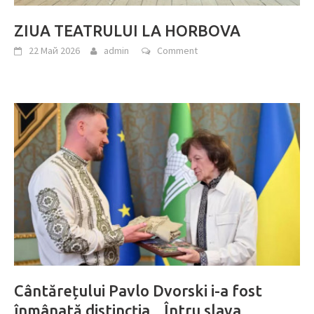
ZIUA TEATRULUI LA HORBOVA
22 Май 2026
admin
Comment
Cântărețului Pavlo Dvorski i-a fost
înmânată distincția „Întru slava