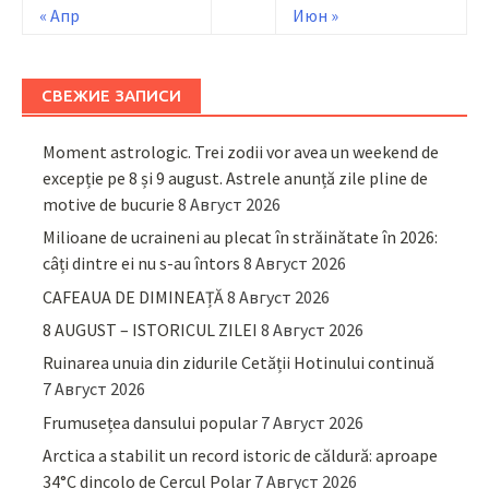
« Апр
Июн »
СВЕЖИЕ ЗАПИСИ
Moment astrologic. Trei zodii vor avea un weekend de
excepție pe 8 și 9 august. Astrele anunță zile pline de
motive de bucurie
8 Август 2026
Milioane de ucraineni au plecat în străinătate în 2026:
câți dintre ei nu s-au întors
8 Август 2026
CAFEAUA DE DIMINEAȚĂ
8 Август 2026
8 AUGUST – ISTORICUL ZILEI
8 Август 2026
Ruinarea unuia din zidurile Cetății Hotinului continuă
7 Август 2026
Frumusețea dansului popular
7 Август 2026
Arctica a stabilit un record istoric de căldură: aproape
34°C dincolo de Cercul Polar
7 Август 2026