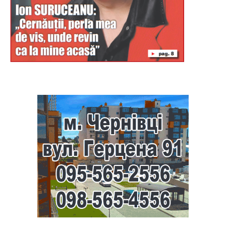
Буковина