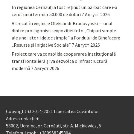
În regiunea Cernăuți a fost reținut un bărbat care i-a
cerut unui fermier 50.000 de dolari
7 Август 2026
A trecut în veșnicie Oleksandr Brodovynski — unul
dintre protagoniștii expoziției foto „Chipuri simple
ale unei istorii deloc simple” a Fondului de Binefacere
„Resurse și Inițiative Sociale”
7 Август 2026
Proiect care va consolida cooperarea instituțională
transfrontalieră și va dezvolta o infrastructură
modernă
7 Август 2026
Copyright © 2014-2021 Libertatea Cuvântului
Adresa redacției:
58002, Ucraina, or. Cernăuți, str. A. Mickiewicz, 5
Telefonul mob.: +380958345804