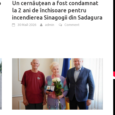
o
Un cernăuțean a fost condamnat
la 2 ani de închisoare pentru
incendierea Sinagogii din Sadagura
30 Май 2026
admin
Comment