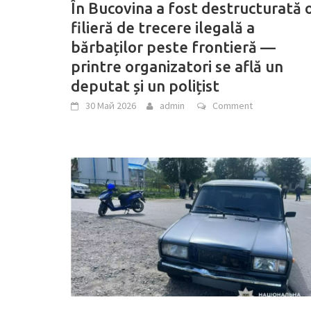
În Bucovina a fost destructurată 
filieră de trecere ilegală a
bărbaților peste frontieră —
printre organizatori se află un
deputat și un polițist
30 Май 2026
admin
Comment