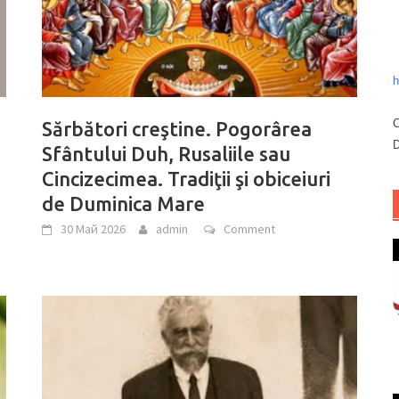
h
C
Sărbători creştine. Pogorârea
D
Sfântului Duh, Rusaliile sau
Cincizecimea. Tradiţii şi obiceiuri
de Duminica Mare
30 Май 2026
admin
Comment