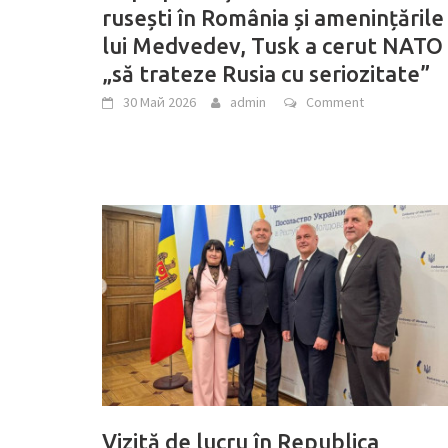
rusești în România și amenințările
lui Medvedev, Tusk a cerut NATO
„să trateze Rusia cu seriozitate”
30 Май 2026
admin
Comment
Vizită de lucru în Republica