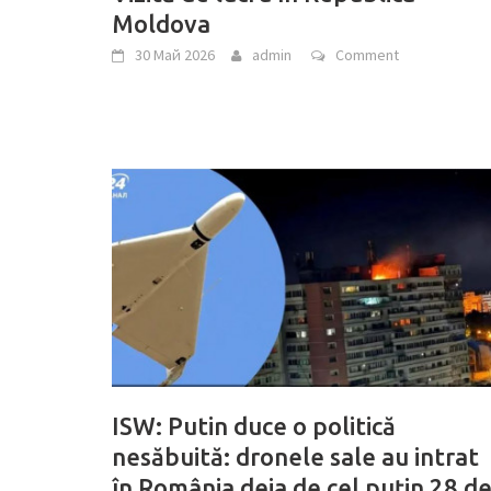
Moldova
30 Май 2026
admin
Comment
ISW: Putin duce o politică
nesăbuită: dronele sale au intrat
în România deja de cel puțin 28 d