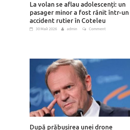
La volan se aflau adolescenți: un
pasager minor a fost rănit într-un
accident rutier în Coteleu
30 Май 2026
admin
Comment
După prăbușirea unei drone