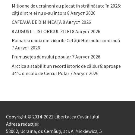
Milioane de ucraineni au plecat în străinătate în 2026:
câți dintre ei nu s-au întors
8 Август 2026
CAFEAUA DE DIMINEAȚĂ
8 Август 2026
8 AUGUST – ISTORICUL ZILEI
8 Август 2026
Ruinarea unuia din zidurile Cetății Hotinului continuă
7 Август 2026
Frumusețea dansului popular
7 Август 2026
Arctica a stabilit un record istoric de căldură: aproape
34°C dincolo de Cercul Polar
7 Август 2026
Copyright © 2014-2021 Libertatea Cuvântului
Adresa redacției:
58002, Ucraina, or. Cernăuți, str. A. Mickiewicz, 5