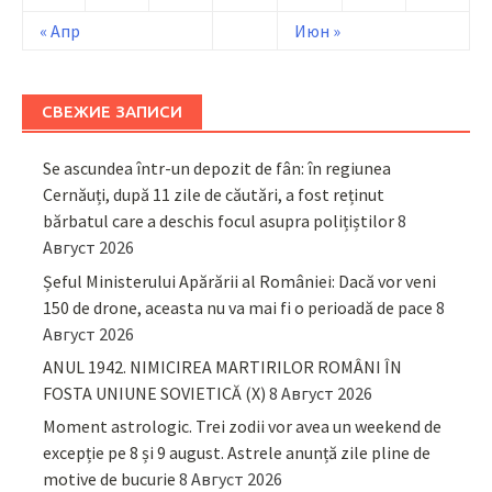
« Апр
Июн »
СВЕЖИЕ ЗАПИСИ
Se ascundea într-un depozit de fân: în regiunea
Cernăuți, după 11 zile de căutări, a fost reținut
bărbatul care a deschis focul asupra polițiștilor
8
Август 2026
Șeful Ministerului Apărării al României: Dacă vor veni
150 de drone, aceasta nu va mai fi o perioadă de pace
8
Август 2026
ANUL 1942. NIMICIREA MARTIRILOR ROMÂNI ÎN
FOSTA UNIUNE SOVIETICĂ (X)
8 Август 2026
Moment astrologic. Trei zodii vor avea un weekend de
excepție pe 8 și 9 august. Astrele anunță zile pline de
motive de bucurie
8 Август 2026