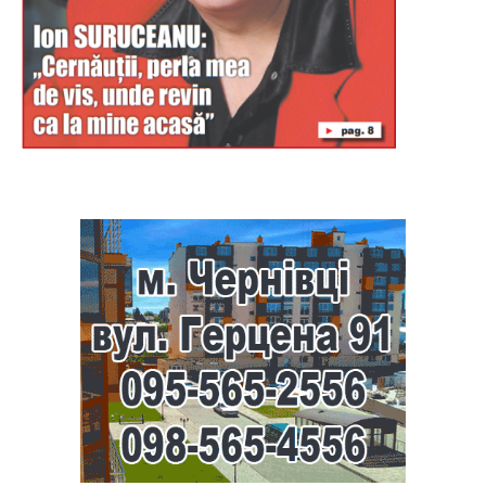
Буковина