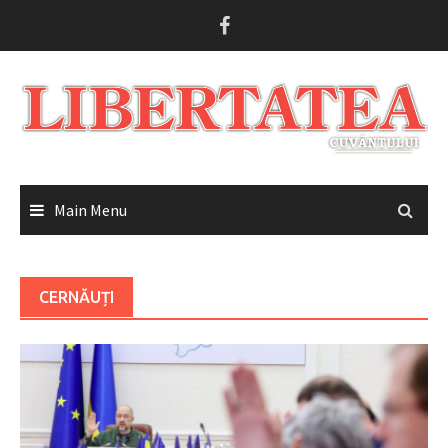
Skip
to
content
Main Menu
CERNĂUȚI