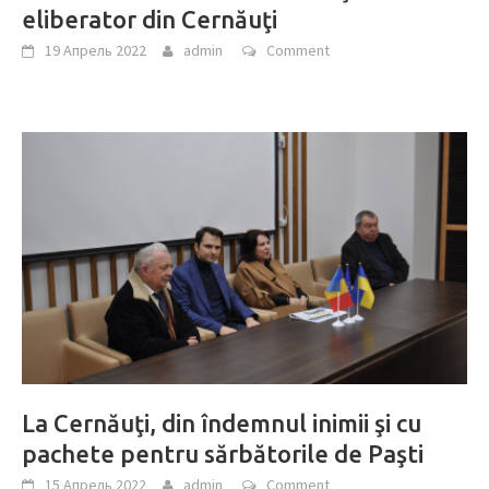
eliberator din Cernăuţi
19 Апрель 2022
admin
Comment
La Cernăuţi, din îndemnul inimii şi cu
pachete pentru sărbătorile de Paşti
15 Апрель 2022
admin
Comment