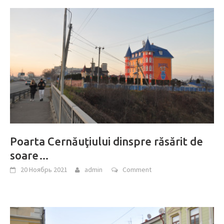
Poarta Cernăuţiului dinspre răsărit de
soare…
20 Ноябрь 2021
admin
Comment